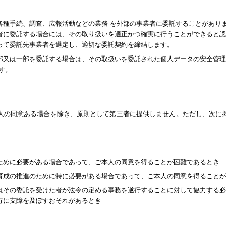
各種手続、調査、広報活動などの業務 を外部の事業者に委託することがあり
者に委託する場合には、その取り扱いを適正かつ確実に行うことができると認
って委託先事業者を選定し、適切な委託契約を締結します。
部又は一部を委託する場合は、その取扱いを委託された個人データの安全管理
す。
人の同意ある場合を除き、原則として第三者に提供しません。ただし、次に
ために必要がある場合であって、ご本人の同意を得ることが困難であるとき
育成の推進のために特に必要がある場合であって、ご本人の同意を得ることが
はその委託を受けた者が法令の定める事務を遂行することに対して協力する必
行に支障を及ぼすおそれがあるとき