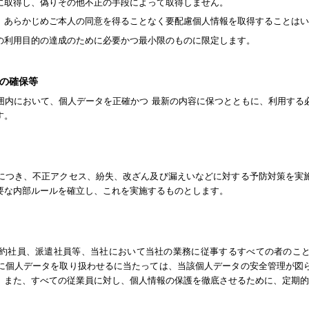
に取得し、偽りその他不正の手段によって取得しません。
、あらかじめご本人の同意を得ることなく要配慮個人情報を取得することはい
の利用目的の達成のために必要かつ最小限のものに限定します。
性の確保等
囲内において、個人データを正確かつ 最新の内容に保つとともに、利用する
す。
につき、不正アクセス、紛失、改ざん及び漏えいなどに対する予防対策を実
要な内部ルールを確立し、これを実施するものとします。
約社員、派遣社員等、当社において当社の業務に従事するすべての者のこ
に個人データを取り扱わせるに当たっては、当該個人データの安全管理が図
。また、すべての従業員に対し、個人情報の保護を徹底させるために、定期的