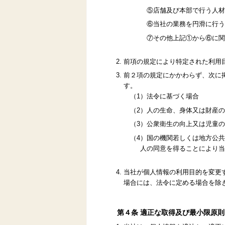
⑤店舗及び本部で行う人材
⑥当社の業務を円滑に行う
⑦その他上記①から⑥に関
前項の規定により特定された利用
前２項の規定にかかわらず、次に
す。
（1）法令に基づく場合
（2）人の生命、身体又は財産
（3）公衆衛生の向上又は児童
（4）国の機関若しくは地方公
人の同意を得ることにより当
当社が個人情報の利用目的を変更
場合には、法令に定める場合を除
第４条 適正な取得及び最小限原則