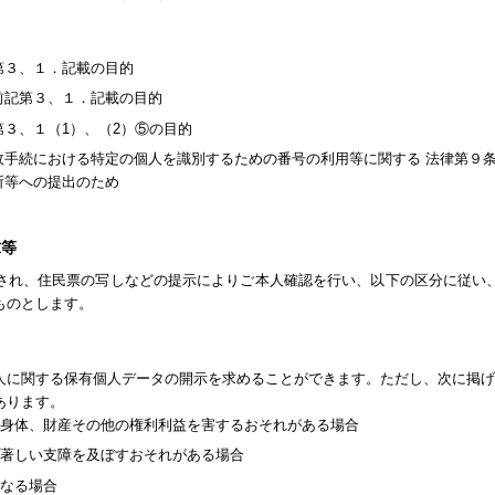
第３、１．記載の目的
前記第３、１．記載の目的
第３、１（1）、（2）⑤の目的
行政手続における特定の個人を識別するための番号の利用等に関する 法律第９
所等への提出のため
求等
され、住民票の写しなどの提示によりご本人確認を行い、以下の区分に従い
ものとします。
人に関する保有個人データの開示を求めることができます。ただし、次に掲げ
あります。
、身体、財産その他の権利利益を害するおそれがある場合
に著しい支障を及ぼすおそれがある場合
となる場合