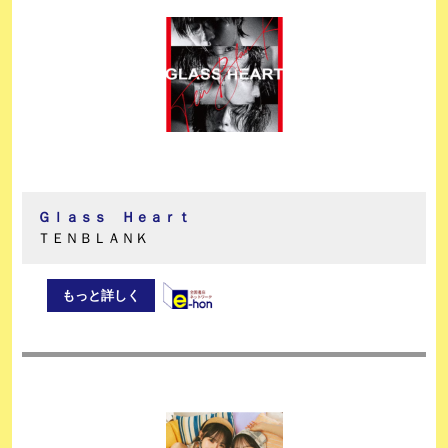
Ｇｌａｓｓ Ｈｅａｒｔ
ＴＥＮＢＬＡＮＫ
もっと詳しく