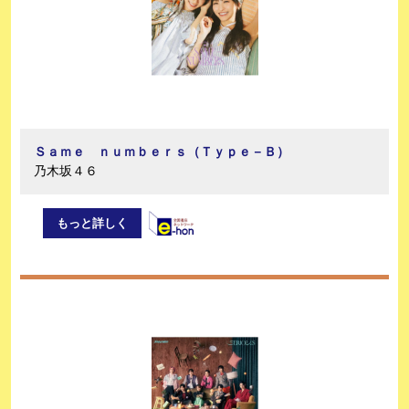
Ｓａｍｅ ｎｕｍｂｅｒｓ（Ｔｙｐｅ－Ｂ）
乃木坂４６
もっと詳しく