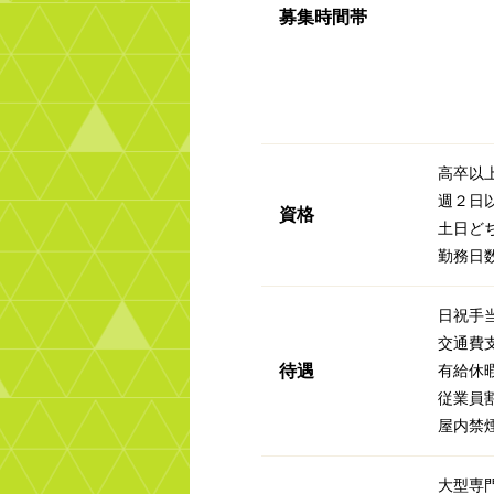
募集時間帯
高卒以
週２日
資格
土日ど
勤務日
日祝手当
交通費
待遇
有給休
従業員
屋内禁
大型専