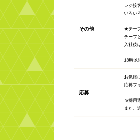
レジ接
いろい
その他
★チー
チーフ
入社後
18時以
お気軽
応募フ
応募
※採用
また、