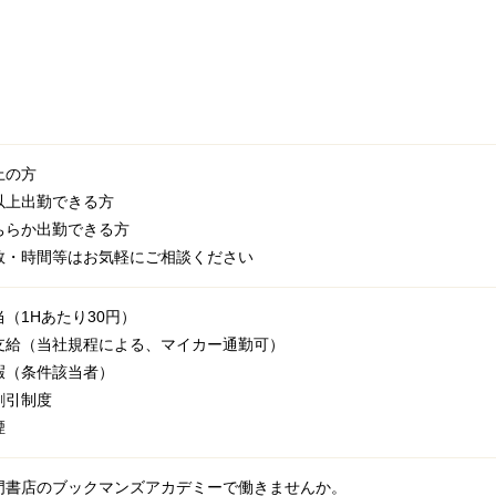
上の方
以上出勤できる方
ちらか出勤できる方
数・時間等はお気軽にご相談ください
（1Hあたり30円）
支給（当社規程による、マイカー通勤可）
暇（条件該当者）
割引制度
煙
門書店のブックマンズアカデミーで働きませんか。