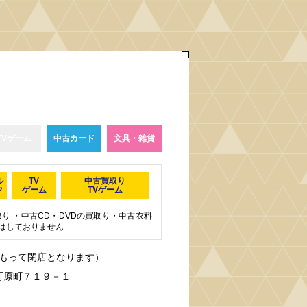
TVゲーム
中古カード
文具・雑貨
ル
TV
中古買取り
ク
ゲーム
TVゲーム
り ・中古CD・DVDの買取り・中古衣料
はしておりません
16日をもって閉店となります）
妻町原町７１９－１