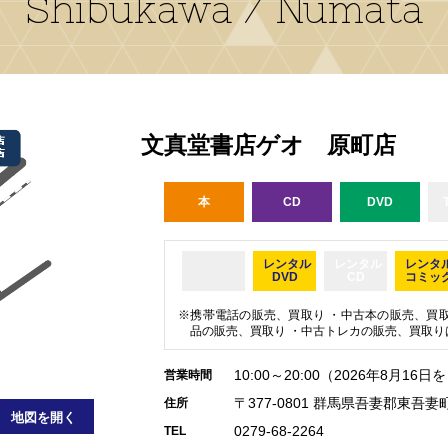
Shibukawa / Numata
文真堂書店ゲオ 原町店
本
CD
DVD
レンタル
レンタル
レンタ
DVD
CD
コミッ
携帯電話の販売、買取り ・中古本の販売、買取
品の販売、買取り ・中古トレカの販売、買取り
10:00～20:00（2026年8月
営業時間
〒377-0801 群馬県吾妻郡東吾
住所
地図を開く
0279-68-2264
TEL