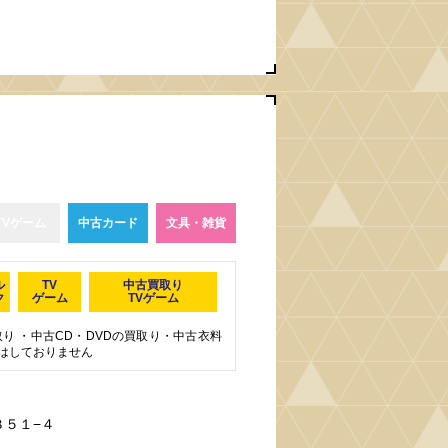
TVゲーム
中古カード
文具・雑貨
ル
TV
中古買取り
ク
ゲーム
TVゲーム
り ・中古CD・DVDの買取り・中古衣料
はしておりません
３５１−４