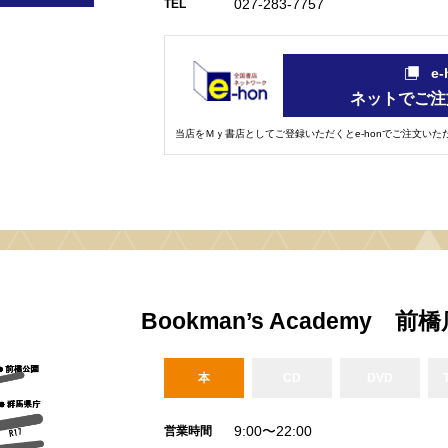
027-283-7757
TEL
e
ネットでご注
当店をＭｙ書店としてご登録いただくとe-honでご注文い
Bookman’s Academy 前
本
CD
DVD
9:00〜22:00
営業時間