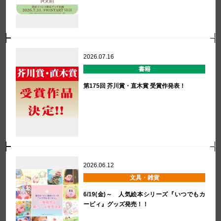
2026.07.16
書籍
第175回 芥川賞・直木賞 受賞作発表！
2026.06.12
文具・雑貨
6/19(金)～ 人気絵本シリーズ『いつでもカ
ービィ』グッズ発売！！